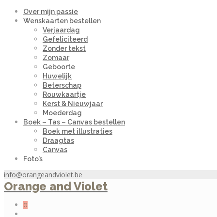
Over mijn passie
Wenskaarten bestellen
Verjaardag
Gefeliciteerd
Zonder tekst
Zomaar
Geboorte
Huwelijk
Beterschap
Rouwkaartje
Kerst & Nieuwjaar
Moederdag
Boek – Tas – Canvas bestellen
Boek met illustraties
Draagtas
Canvas
Foto’s
info@orangeandviolet.be
Orange and Violet
0